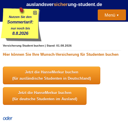
auslandsver
sicher
ung-student.de
Menü
Nutzen Sie den
Sommertarif:
nur noch bis
Startseite
8.8.2026
Vergleich Studenten-Versicherungen
Versicherung Student buchen | Stand: 01.08.2026
Hier können Sie Ihre Wunsch-Versicherung für Studenten buchen
Erfahrungsberichte
Jetzt die HanseMerkur buchen
Kontakt
(für ausländische Studenten in Deutschland)
Jetzt die HanseMerkur buchen
(für deutsche Studenten im Ausland)
oder